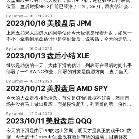
大盘前段并没有什么大动作，低开+下滑，尾盘收在日内最低
有兴趣捞呢。最后必须祝大家周末愉快，下周再战！ NVDA 由
位置，盘后财报NFLX目前已经涨了11%，38刀，群友估计会高
2.75 到 6.3 肉的厚度是129% 还回去的应该打PP哈哈 最后是
开然后掉回去点，如果能完全掉了今天盘后的涨幅那就是个大
By Latnid
18 Oct 2023
期权合照：
坑，不管怎样，这样的上拉总会有套利盘来打压价格的。其次
2023/10/16 美股盘后 JPM
要看的是特斯拉，财报和群友预期一样Miss了，但是下跌的幅
度没多少，因为最近这些日子已经提前跌了不少，群友说可能
上周五如果大胆进入的同学估计今天应该是绿着开盘，如果一
的波段入位，具体是怎样的，大家继续讨论，我在学习呢。
不小心拿着到尾盘估计也是笑到最后，说实话，今天的走势都
QQQ由1.2到 2 ，肉的厚度是67%， 相信这末日刀大家都有自
在前段时间，后段基本就是横盘来来回回的小波动，列表哥周
By Latnid
16 Oct 2023
己的止盈策略吧，今天能够账号保持绿色，除了之前XLE的加
五的XLE成功收在肉区，JPM的TP触及SL，尾盘还在SL位置。
2023/10/13 盘后小结 XLE
成，还有这个小刀，开好车是多么的重要 今天的期权合照：
今天其实最吸引我眼球的是META的数据,可惜这东西的期权非
常的贵，所以没有进驻。的确完成了一天的攀爬，尾盘我也没
继续是动荡的一天，大体下滑的估计，列表哥在最后时间出手
有进驻，因为Initiator转向了Seller。 其次就是减少了MSFT，
部署了一个SWING作业，部署的对象是能源方向，查了当天我
因为周内的数据峰值增量在335附近，我是336前减的，尊重
们的情报数据进行判断，存在不少远期Aggresive buyer
By Latnid
16 Oct 2023
数据的套利区间， XLE 成功踏上90的关口进入肉区。 JPM由
Call，周一进入肉区的可能性较大。 XLE 4.1 SWING，尾盘有
2023/10/12 美股盘后 AMD SPY
1.53 -SL
更好价位，但是幅度不大，我的均价4.06
今天的大盘走得相当活跃，首先是CPI的数据不好看，然而市
场并没有马上做出反应，而是慢慢爬升，列表哥的第一份作业
就是这个时候出的，属于顺势跟随。群友说之前在
By Latnid
12 Oct 2023
FLowMaster的数据里也看到了AMD的增量CALL，所以开盘的
2023/10/11 美股盘后 QQQ
走法算是庄家自己给自己一个交代，明明都准备好拉了，CPI
来个不好看也没关系，就要拉，所以数据还是很有说服力。其
今天的下滑是由于PPI的超出预期，明天才是真正的戏子CPI数
后市场开始急速下滑，是由于Bond的需求下降，收益率激
据，今天的FED minute完全没有激起市场的波动，目前群友看