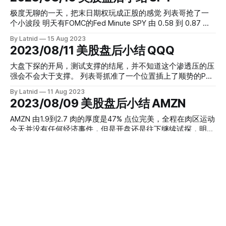
方并没有放弃反抗，所以做了一波还算顺畅的拉升，消息出来
量今天反转了，有兴趣的同学可以往前翻翻数据来验证下。
后大家都很明白，多方放行空方做出新低。现在会看这一操作
极度无聊的一天，把末日期权玩成正股的感觉 列表哥抢了一
思路还是很ok的，期间群友因为观察了SQQQ在FLowmaster
个小波段 明天有FOMC的Fed Minute SPY 由 0.58 到 0.87 肉
上体现出了强烈的20CALL欲望，而判断了当时并不是最低
厚 50% JNJ这东西的量真大，就看动作什么时候跟上。
By Latnid
15 Aug 2023
价，这个思路也有参考意义，数据配合自己的理解正是工具存
2023/08/11 美股盘后小结 QQQ
在的根。 AMZN 由 1.83到2.55，肉的厚度40% 看到群友收在
2.3附近，优秀
大盘下探的开局，测试支撑的结尾，并不知道这个渗透压的压
强会不会大于支撑。 列表哥抓准了一个位置插上了顺势的PUT
针 并没有什么大事件的一天 收个绿，精简小结，祝大家周末
By Latnid
11 Aug 2023
愉快！ QQQ由0.72 到 1.14 肉厚58% 感谢支持周末保绿策略的
2023/08/09 美股盘后小结 AMZN
各位大神 最后是期权分布概况留底：
AMZN 由1.9到2.7 肉的厚度是47% 点位完美，全程在肉区运动
今天并没有任何经济事件，但是开盘还是往下继续试探，明天
的CPI前夕估计会有双向的波动，今天群友留意到平仓call和平
By Latnid
09 Aug 2023
仓put比较明显的数据，我建议更全面地观察每个方向，例如
2023/08/08 美股盘后小结 NKE
今天在数据挖掘区说过的分拆大盘指数成分的方法。 XLK 偏
向空头SPX是一个由多领域组成的指数，当然很难看清楚多
今天大盘的走势先是暴力下跌，然后慢慢爬升了两个多小时，
空，然而可以细分来看看具体的领域，结合我们的
收盘时候的大盘虽然还是红盘，但这样慢慢爬升到底是什么行
FLowmaster数据分析一下，视野自然更清晰，以后有机会再
为，如果看日线那就出了不少锤子线了，总的来说符合昨天的
By Latnid
08 Aug 2023
详细讲解。 例如：XLK代表了Technology板块，今天的变量
WIlling，列表哥在尾盘捡了一个NKE的中期CALL，群友也发现
2023/08/04 美股盘后小结 NFLX
主要是Seller Call和Buyer PUT，暂时偏向空头，符合当前走势
这个位置今天存在增量，同时今天也有aggresive的put，结合
FomoStopLatnid
时间的位置，后盘的反弹也make sense，然而要注意的是目
今天周五，在苹果公司公布第三季度收益报告后，其股价创下