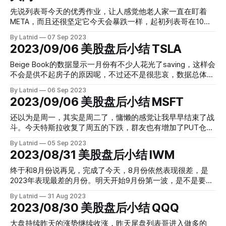
了呢
影：
先说列表哥今天的优秀作业，让人感觉他老人家一直在盯着
META，而且还很坚定它今天会暴跌一样，起初列表哥在10点
32分附近开始尝试做空META，那时候META在高位稍显乏力，
By Latnid
07 Sep 2023
列表哥利用0.6的保护测试了这个位置，SL离场继续观望，到
2023/09/06 美股盘后小结 TSLA
了11点21分的时间，列表哥再次进入之前的做空仓位，随后
META股价开始急速下滑，我们买的看跌期权由2.5疯狂涨到了
Beige Book的数据显示一月份有不少人花光了saving，这样会
12.4，差不多5倍啊，单纯算肉都有4倍。今天群内简直是兴奋
不会是供不起房子的原因呢，不过还不是很悲哀，数据总体喜
得不得了，虽然不是每个群友都能够逃顶获得最大利润，但是
忧参半吧。今天大盘继续如期下滑，苹果跌了接近7刀，这个
By Latnid
06 Sep 2023
大家对今天的表现实在是狂喜状态。所有我把群内的聊天记录
护盘使者跌得这么慌，群友说可能看到华为的新机
2023/09/06 美股盘后小结 MSFT
也保留一份，当中包含了大家的分析，心理和操作，开车老手
Mater60Pro有卫星通话，哈哈，而恐慌指数反弹表现稍大，
和新手的疑惑也看得到，我这只老鸟也没有逃顶，所以留下来
可以说明市场对下跌的恐慌特别敏感。列表哥继续短线操作，
还以为是周一，其实是周二了，慵懒的感觉让我早早结束了战
以后作为复习资料，继续学习各位大神的优点。由于聊天记录
顺利拿到日内低点，群友顺利吃肉的周三。 UVXY增量暂时只
斗。今天特斯拉收复了周五的下跌，群友也有增加了PUT仓位
较长我会放在文章尾段，先看看整个过程： META PUT 由 3.6
到15，已经和今天的价格很接近了： TSLA 由3.8到 5.05 肉的
的，那就把目前这个位置作为横盘区间看看吧。增量260或许
到SL 第一次测试SL META PUT 由 2.5到12.4，肉的厚度是
By Latnid
05 Sep 2023
厚度是 32.8% 和昨天的表现一致。 再看看TSLA的OI趋势图可
明天就到： 可以看到由8月头开始这个玩家就一直盯着这个位
2023/08/31 美股盘后小结 IWM
396% 点爆了的MVP表现 既然这么高兴，所以顺便也升级了我
以看到今天是减量，而且处于高峰，不宜追高，我就当做日内
置加仓，一目了然 列表哥今天也是顺利插针，入位是日内高
们FOMOSTOP自主研发的期权分析工具FLowmaster，增加了
来看，吃到嘴里再算
位，风险减少 MSFT由3.1到4.05 肉厚30% 先轻轻松松，毕竟
终于和8月份说再见，完成了今天，8月份依然表现很差，是
FlowTrend功能，以辅助各位大神分析数据
假期后遗症还没回过神来，有赚就好
2023年表现最差的月份。明天开始9月份第一波，是不是要意
思意思🙂。全程走完只有QQQ稍微涨了点， DIA淌血尤其明
By Latnid
31 Aug 2023
显。群友提及到今天恐慌指数梯度下滑，但是大盘却这么无
2023/08/30 美股盘后小结 QQQ
力，并不呈现反比例关系，关系异常或许是某些现象的信号。
列表哥顺利插针做了一波反弹，迅速参与战斗，收工继续研究
大盘持续昨天的涨势继续收涨，昨天尾盘列表哥进入做多的