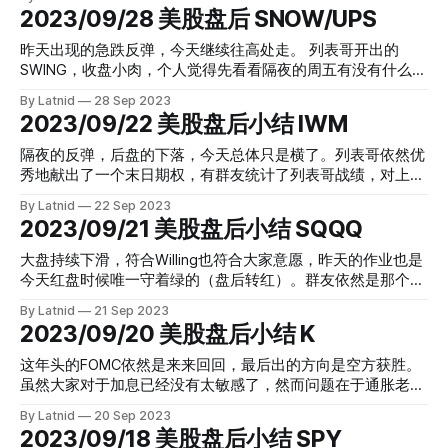
顺应趋势去做了一波PUT，毕竟迷雾这事情，少操作多思考更
2023/09/28 美股盘后 SNOW/UPS
为应该。 TSLA 由3.9到4.7 肉的厚度为20% 囊中有肉，足矣
期权分布：
昨天出现的急跌反弹，今天继续往高处走。 列表哥开出的
SWING，收盘小肉，个人觉得先看看隔夜的周五有没有什么花
街陷阱再调仓，毕竟是九月最后一天。 10-year Treasury就要
By Latnid
28 Sep 2023
到5%，偏偏是这种感觉，让大体的市场觉得悲观，甚至恐
2023/09/22 美股盘后小结 IWM
慌，然后今天恐慌指数由昨天的极度恐慌回到了恐慌。这阶段
要么来个措手不及，要不磨下洋工。数据如下：
隔夜的反弹，后盘的下落，今天总体只是横了。列表哥依然优
秀地献出了一个末日期权，有群友统计了列表哥战绩，对上一
次彻底止损的日子还是上个月的，不过我复查了下，列表哥近
By Latnid
22 Sep 2023
期出手的次数也降低了。大家高兴就好，我潜意识觉得周一可
2023/09/21 美股盘后小结 SQQQ
能不会盘前跳水吧，特斯拉这些虽然表现得抢着跌的感觉，毕
竟周末两天有啥新闻都不知道，如果你抄底了不妨分享下。今
大盘持续下滑，符合Willing也符合大家意愿，昨天的作业也是
天相信各位列表粉都是很开心的，毕竟也是点爆了的赞，翻了
今天红盘时候唯一守着绿的（盘后转红）。群友依然是那个赚
三倍多的作业嘛。不用FOMO，哪怕你只是睡了个觉发现自己
得不要不要的群友，FOMO的也依然是那个FOMO的，什么新
By Latnid
21 Sep 2023
错过了，下周再来嘛。周末愉快，玩的时候。 IWM 由0.13到
闻消息貌似都没什么意思，花街总有一个解析的办法。硬是要
2023/09/20 美股盘后小结 K
0.4 纯肉的厚度是 207% ，复盘的时候惊奇发现还有0.01成交
问我理由，那就是美国政府Shutdown的事情，我也不用展开
的，这人估计是神了。
了，DDDD。 数据和点子等等信息得出的idea，各路神仙齐齐
这年头的FOMC依然是来来回回，最后出的方向是空方获胜。
发力，互相看着开好车，群的意义也就如此。 0.3 - 0.59 肉厚
虽然大家对于加息已经没有太敏感了，然而问题在于通胀老是
97%，小本生意，多买多送
打不下来，连美联储自己都没有明确的数据来得出准确的停止
By Latnid
20 Sep 2023
加息结论，这就是不确定性带来的利空了。列表哥今天的作业
2023/09/18 美股盘后小结 SPY
避重就轻地在防守阵型拿了K，目前小肉区，但由于是