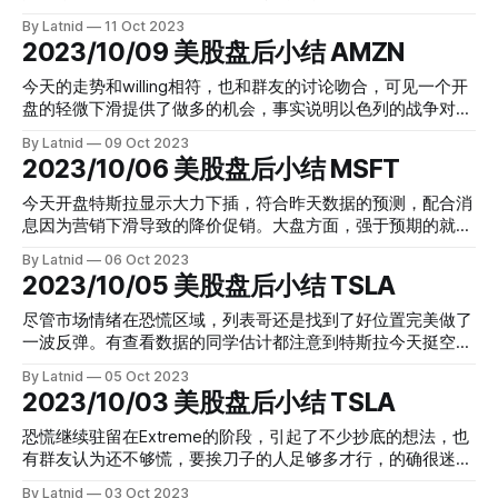
增，意味着加息的可能性，所以马上毫不留情地下插。这波下
到的是跌不下去的迹象，耐心的朋友估计会等待明天的数据才
By Latnid
11 Oct 2023
插的过程中有群友不看好，也有群友勇敢接飞刀，列表哥选择
进行操作。列表哥今天测试了QQQ的一个put用了极度窄的
2023/10/09 美股盘后小结 AMZN
了再来一次做末日期权，这刀十分精准，完美点位，翻倍妥妥
SL，今天流量也很慢，总体来看大盘没怎么动，但是恐慌指数
的，为接飞刀的群友补了血。过程如下： 这波用末日收割得
一个倒V。其实好几天都是这样，失去后恢复，不知道大家有
今天的走势和willing相符，也和群友的讨论吻合，可见一个开
十分完美 AMD 由 1.44 到1.75 肉的厚度是22% 没想到这只是热
没有留意 QQQ由0.6-SL 没什么意外的话明天CPI估计不会出
盘的轻微下滑提供了做多的机会，事实说明以色列的战争对美
身 SPY 由 1.35 到 3.3 肉的厚度是 145% 戏肉在这，妥妥翻倍
意外，通胀应该还是高 最后看看今天的期权分布：
股影响不大，至少目前的战况来说，甚至还没有这周的CPI影
的直上作业 最后是今天的期权分布：
By Latnid
09 Oct 2023
响大。群友们通过对FLowMaster数据的分析已经提前做好了
2023/10/06 美股盘后小结 MSFT
今天的计划，列表哥一声令下更是信心始终，完美点位，周一
而已，这周还有四天，戒骄戒躁，现在大家是不是发现明明白
今天开盘特斯拉显示大力下插，符合昨天数据的预测，配合消
白炒股很是踏实呢。 AMZN 由2.4到4.42 肉的厚度是84% ，肉
息因为营销下滑导致的降价促销。大盘方面，强于预期的就业
赚得很轻松，我也看到FOMO的群友，FOMO发泄区欢迎你来
数据和公债收益率大幅上扬，把大盘双手托起，直接上攻收复
By Latnid
06 Oct 2023
发泄哦，FOMOSTOP！ 期权分布合照：
红盘。列表哥入场这次并不是最低位置，但是肉也十分可以，
2023/10/05 美股盘后小结 TSLA
关键是要追还是要做反弹，在那个时候群内的确有些分歧，最
后证实列表哥的顺势而为并没有错，又是列表粉们开心快乐的
尽管市场情绪在恐慌区域，列表哥还是找到了好位置完美做了
周末开启方式。 MSFT 4.3 到 6.79 肉的厚度是58% ，顺利得
一波反弹。有查看数据的同学估计都注意到特斯拉今天挺空
很，一直往上，但是尾盘注意到有套利盘的表现，这部分人就
的，增put减Call,不过Initiator不像上周那样集中在aggresive。
By Latnid
05 Oct 2023
是不希望冒险过周末的，相信群友也有分歧，到底周一如何，
再看到其它个股的数据也有在积极做多的押注。这样的情况给
2023/10/03 美股盘后小结 TSLA
先不理吧，周末愉快最重要。 最后是感谢大家对数据的合理
人的感觉是等待明天盘前的数据公布，失业率，薪酬水平这些
利用，今天期权分布合影：
都是对通胀和加息与否有重要影响的，起码对市场情绪了。
恐慌继续驻留在Extreme的阶段，引起了不少抄底的想法，也
TSLA由2.38 到4.3 肉的厚度是80% 入位完美，也相对轻松的
有群友认为还不够慌，要挨刀子的人足够多才行，的确很迷
开车全程 最后是期权变化
雾，如果心痒痒的不妨用测试的方式来做。列表哥今天也只是
By Latnid
03 Oct 2023