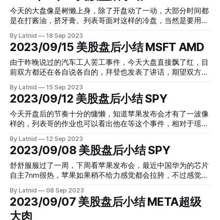
SWING，那大家还是在玩FOMC为主，看到群友多空双杀，班
今天的大盘像是树懒上身，除了开盘动了一动，大部分时间都
长妥妥帖帖地服侍好各位大神就好了，我们群就是多样化，各
是在打酱油，挤牙膏。列表哥面对这样的冷盘，当然是要用日
有各的强项，长话短说，今天没有加息，下年预计减息，中间
内末日期权的，他老人家比较耐心地等待了这次机会。虽然我
By Latnid
18 Sep 2023
可能还有一次加息。 期权分布合影留念。 K由2.65开始，目前
们抄了列表哥两年作业还不是很明白到底他是怎么能够抓到这
2023/09/15 美股盘后小结 MSFT AMD
小肉。
些位置的，来来回回这么慢的一整天，怎么就知道是这波能够
跌下来，这个点也是我一直在收集数据想学习的。另外群友说
由于昨晚说过的汽车工人罢工事件，今天大盘直接飘了红，目
NVDA是个好位置，短线来看我也认同，目前小支撑位置，先
前双方都还在各自说各自的，拜登也发表了讲话，期望双方回
要撑住。另外一方面今天的消息并没有什么多头利好，例如那
到谈判桌上， 特朗普批评美国汽车工人联合会在罢工中的领
By Latnid
15 Sep 2023
个罢工的事情貌似有点越高越大了。长话短说，今天的期权分
导地位，警告说汽车工人的工作正在转移到中国。资本哪有你
2023/09/12 美股盘后小结 SPY
布： SPY 由 0.33 到 0.88 肉的厚度是167% ，普遍都能翻倍。
罢工一两天就妥协的，估计下周还是会继续，至少规模还不算
很大嘛。今天列表哥的作业一失一成，都是在反弹位置插针，
今天开盘后的节奏十分的慵懒，知道苹果发布会才有了一波像
也看到有过度持有的群友，不过目测大家还是能保绿过周末。
样的，列表哥的作业也可以看出他在等这个事件，相对于瑶瑶
在私聊的时候也听到群友分享下单了iphone 15 pro max的喜
领先为，这个最快最好果的发布会还是拉胯了大盘，尽管是在
By Latnid
12 Sep 2023
悦，今天第一天开始预定。虽然漫天都在骂苹果没有什么大的
优秀的基础上更加优秀，但是市场对于没有眼前一亮，对于那
2023/09/08 美股盘后小结 SPY
惊喜，然而全球第一颗3nm芯片这个点是不是有点太轻描淡写
iphone问世的惊叹感的怀念，依然给了一个下跌的回应。列表
了呢，说不定评测出来大家尽管唾弃，还是选择了升级或者入
哥的作业也是对这波进行看空操作，并没有用末日期权，用的
舒舒服服过了一周，下周看苹果发布会，最近中国华为的芯片
手呢？机会老是出现在大家都嫌弃的时候，这令我回想起特斯
周内。同时看到明天有CPI的公布，群友猜想可能隔夜肉更
自主7nm很热，苹果如果稍不给力感觉都会拉胯，不过感觉是
拉接近破产的时候，特斯拉跌下100的时候，等等时候都是这
香，无论怎样，自己的策略永远第一，改走走，改吃吃，永远
这样，资本的布局可以完全调转方向。 列表哥这周全胜，那
样。 下周布局目前个股偏向CALL方，ETF则偏向PUT，周末
By Latnid
08 Sep 2023
对抗FOMO，先上个期权分布： SPY 由 2.52 到 3.92 肉的厚度
我也简单点，祝大家周末愉快，好好玩好好吃好好充电。 SPY
2023/09/07 美股盘后小结 META超级
有空的可以细看资金偏向的市场，最后祝大家周末愉快，下周
是 56% 周内期权，10张就赚到新的iphone 15啦，有想升级的
由 0.3 到 0.6 肉厚100% 刚好翻倍，我睡了一觉没参与到，看
再战！ MSFT 由1到SL AMD 由 0.69 到 1.1 肉厚 60%
童鞋么，看着发布会结束就买手表的童鞋，肯定已经把肉吃到
大肉
群友们自己开的车还是很优秀的。 最后是今天的期权分布合