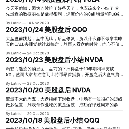
进的看涨245CALL增加，当天的收盘价格234而且盘前进一步
这周这庄家貌似知道我调戏他一样，果然特意下跌来抖散户，
下滑到232.5 12月4日一天特斯拉走得让很多散户发疯，怕跌
今天不偷懒，因为连续吃了好些天了，也应该来个小结了 首
而且还特别用心地用了两天去抖。今天开盘还特意放出利空消
的同学不少，但是数据看涨245实在太明显，而且Initiator都是
先最近的数据实在是猛得很啊，深度价内的Call 增量和Put减
息，也就是说特斯拉要召回车辆的消息，把下跌的心态狠狠写
Aggresive Buyer结尾 所以我毫不犹豫地拿着，第二天特斯拉
量，都是Aggressive的，我自己也是第一次见，所以开始群友
进了小散心里，多少人在今天228.2的这个位置割肉，甚至还
By Latnid
14 Nov 2023
直接冲上246.65，开始回落，和数据十分吻合，群友也很激
在反馈是不是出Bug了的时候，我也犹豫，这哪里代码出问题
2023/10/24 美股盘后 QQQ
开put做空的。 自己还拿着主要是我始终想不明白，这么巨量
动，我也很开心，因为大家都有学到里面的逻辑，有人认同自
了么，还自己手动删掉了一些数据。然后看到今天这波大力拉
的期权增量难道要和我一起牺牲？即使今天250的call转移了部
己的设计最为开心。 所以大家成功养成了天天研究数据的习
升，原来我的代码一点没问题，反而昨天多手删掉了财富密
大盘盘前跳起，盘中无聊，后盘修复，所以什么都不做拿着昨
分到240,但是当时还是在大力下插的过程中，可以看得出触屏
惯了么？ 最后相信这个大家也是不会忽略的，NVDA的数据直
码，哈哈哈哈，好在咱们都是有部署的，一点都不踏空。 现
天的CALL去睡觉估计就搞定，然而人看盘的时候，内心不仅
了不少人的自动止损。周一列表哥开的是特斯拉put
接看的600，大量CALL，当然这次不会一步到位了，我只会解
在回想作业连续杀特斯拉的这些日子，华尔街的套路是很经典
有无数草泥马，还有阿发达，哪有这么安定。我好运地睡过了
读为趋势就在这里看涨嘛，同时等大家看涨的时候也是庄家反
By Latnid
24 Oct 2023
的，先是大盘涨的时候自己独守空，然后不涨反跌，礼貌请大
两个财报收了一笔，列表哥在大盘来回了几次的情况下尝试做
2023/10/23 美股盘后小结 NVDA
手割的机会，所以做多可以，但是你要一直拿到600，我表示
家下车不行的话就用暴力的，那天跌了10块就是最后的请下车
多，没有成功。看到群友们各有各的看法实在是开心，群就应
省省吧，哈哈哈，最后把舞台交给大家，我估计继续偷懒，天
了，根据我们的数据可以看到散户的下车，甚至还做空了，所
该这样，大神满天飞。也要感谢群友贡献的文章，社区的能
精彩而迷惑的消息面，盘前的下插得益于10年期利率突破
天都挖到一堆好东东，大家自己学会挖。
以花街反手进场拉升，已经脱离了的散户被甩在后面，结果就
源。 微软不软，财报拉升，谷歌财报回到谷底，总体来看背
5%，然而大家都注意到比特币昂首挺胸，开盘之后大盘气势
是继续拉拉到你FOMO了估计就会跟着进场，等进场的Dump
后两家的AI大战还是有利了NVDA，没错，昨天的NVDA我也
如雄，10年期国债也守不住5%回落到4.8%，这种就是群友上
money足够多了，再割一波 现在咋们拿的是隔周的Call，种种
By Latnid
23 Oct 2023
有。如果你是今天踩了雷的朋友，不妨回顾下自己是不是大起
周五讨论的刺破行情。列表哥今天再度入手NVDA，基本是开
2023/10/20 美股盘后 NVDA
迹象显示列表哥预料了这一波，群友之前已经吃了一波科技
大落的FOMO者，继续努力，未来总会成功的。 QQQ由3.5到
盘后就看上了，确定趋势后进入，特大的肉，肥美且稳妥。
股，现在又大吃了一波TSLA，爽的时候班长总会提醒大家要
SL，选的是周内，预计的波动，如果你是睡觉的，那SL后盘
NVDA 由8 到17.72 肉的厚度是 120%，要知道这期权多么之
流量不大的周五，大盘继续下滑收盘，中场有一波很好的短线
确保不要还回去，分级止盈何乐而不为。 最后必须把今天超
位又回到水上，总的来说SL位置没问题，因为SL后还有很深
前，这一只玩好了，其余不需要怎么玩了，应该就是当天利润
做多位置，列表哥作业吃的就是这波，成功保绿过周末的群友
强的多方阵型数据拍照留念，第一次见
的下探呢 最后是今天的期权合照：
最厚的仔 上周末的期权预示这周的反弹可能性，相信大家还
们估计不少吧。当然，看着抄底的群友们我也认同，只要不是
By Latnid
20 Oct 2023
记得我发的数据挖掘MSFT吧，好了，愉快周一，期权分布合
超短期，还是有希望抓到好的位置。目前资金流的偏向继续走
2023/10/18 美股盘后小结 QQQ
照：
向防守阵型，恐慌指数继续新高，进场接飞刀要管好自己的仓
位。特斯拉这周是今年最差表现的一周，这只还没有看到大家