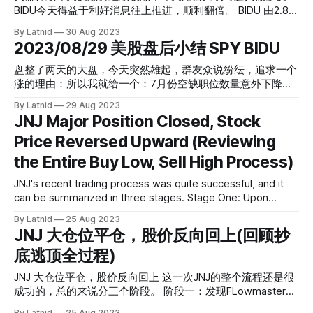
数据。 IWM由0.78到1 肉的厚度28%，带肉目送8月 最后是
BIDU今天得益于利好消息往上推进，顺利翻倍。 BIDU 由2.82
FLowmaster里面，科技股AMZN和PLTR的增量继续，但是到
到6.95 肉的厚度是146%，不用周内期权也能在第二天翻倍的
By Latnid
30 Aug 2023
期日期偏短
真不知道是有消息还是好运了。 作业二是插针做了QQQ的
2023/08/29 美股盘后小结 SPY BIDU
put，说起这一作业的确有点搞笑，大家看着NVDA的股价即将
接近500大关，又是临门一脚的时候掉头，列表哥也是在这个
盘整了两天的大盘，今天突然雄起，群友众说纷纭，追求一个
时候开出的PUT顺利又吃了一波，群友说花街的玩法连续都是
涨的理由：所以我就给一个：7月份空缺职位数量意外下降，8
临门的时候掉头，这套路太花街了。越是让人兴奋的时候也不
月份消费者信心指数下降速度快于预期。多份报告显示美国经
By Latnid
29 Aug 2023
能FOMO，花街割的就是FOMO大军。 QQQ由0.83到1.48 肉
济正在走弱，对美联储(Fed)加息行动接近尾声抱有希望，所
JNJ Major Position Closed, Stock
厚78%，长短通吃，多空通杀的同学有木有？ 最后就是今天的
以利好股市。当然，关键的点在加息这事情上，大概外星人都
期权分布，说真的K线看着挺像多头的，就是期权也得要对应
Price Reversed Upward (Reviewing
知道美联储说减息或者停止加息都会大大利好市场，但是这个
持续留意：
过程肯定是逐步的，别期望在那一刻涨完，如果映射要我给一
the Entire Buy Low, Sell High Process)
种看法，那大概就是提前price in,也就是说到了真正开始降息
估计都涨了好一段时间了。这些现象有很多前车之鉴。 列表
JNJ's recent trading process was quite successful, and it
哥今天尝试在多军的埋伏中图为并没有成功，尾盘索性加入了
can be summarized in three stages. Stage One: Upon
多军阵型做了个swing SPY 由1.18 到 0.7 位置进入后经历了较
discovering that FLowmaster data was showing a
By Latnid
25 Aug 2023
长时间的横盘，足够让大家考虑 BIDU 由 2.82 收2.9 上个
significant bias towards bearish straddle positions, I began
JNJ 大仓位平仓，股价反向回上(回顾抄
FLowmaster的数据图给大家参考下
researching and decided to buy bearish positions. (On that
底逃顶全过程)
day, JNJ was around $172. I
JNJ 大仓位平仓，股价反向回上 这一次JNJ的整个流程还是很
成功的，总的来说分三个阶段。 阶段一：发现FLowmaster数
据进行了大量偏向空方的straddle开始进行研究，然后决定买
By Latnid
25 Aug 2023