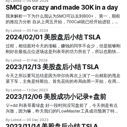
By Latnid
04 Mar 2024
要追高也只会追在开端，绝不是大家都FOMO的时候去追。其
SMCI go crazy and made 30K in a day
次我在慢慢建立空头仓位，可以看到那时候SMCI 1100的PUT
才1.95刀，NVDA925的PUT也只有2.12刀，实在是当天的好
我来解析一下为什么我认为SMCI可以去到800+， 第一，期权
价，要知道大跌后能够翻十几倍呢，这些操作给当天开好了
的推拉力分析 自从上周五开始，700Call就已经开始进驻，而
头。 最主要的问题是我如何预判，除了刚才说的大背景，还
且在周一开盘的时候除了700Call的增量，还出现了850call的
有Flowmaster的第一份数据 第一份数据很明显的一个特点就
By Latnid
05 Feb 2024
增量，目前这股不仅是多头拉力充足，而且空头也十分弱，总
是NVDA在900这个位置上激增了大量的PUT，同时减仓Call，
2024/02/01 美股盘后小结 TSLA
的来说可以分出目前几个拉力位置： 第二，市场情绪还没有
这一布局和我的大背景思维一致，再加上技术层面的那个疯
突破，但是技术图形已经突破了，证明很多人看涨但是不敢上
过程，相信面对今天的涨幅，赚钱的同学不会少，但是能够刚
狂，可以很合理地判断这是一个
车，所以还得再推，推到人FOMO，忍不住上车才有可能反向
刚好在最低点位进场这是列表哥的功力所在了，所以也勤快起
下跌。 第三，上周公布的财报优秀，加上AI层面加持这是消息
来写一遍小结 再来结合一下我的期权增量变化图看看怎么开
By Latnid
01 Feb 2024
面的利好。 第四，最后要说的，也就是技术面。 长远以来形
好这车，股价日内低点是184.28，可以说已经到达了185的那
2023/12/13 美股盘后小结 TSLA
成的压力和技术预期今天正式被突破，只要能站稳，不回到趋
个增量PUT的位置，所以庄家可以套利离场，在往远一点的
势线以下，那上面是一个广阔的草原。 各种分析综合起来这
180PUT也出现了减仓情况，也就是说套利盘不应该再继续做
今天之所以要写总结是因为华尔街再次上演了一出精彩的甩韭
票的确还是有前途的，所以我也敢于冒险上了这周到期的
空特斯拉。另一方面，也留意到了195的增量call，配合着205
菜下车，主角是特斯拉。首先花街的布局由周一开始，在周一
700call，到时会根据每天期权推拉变化来调整，目前紧跟趋
的put减仓，所以195的拉力是不是很明显存在着了，这就为如
的时候期权分布里面出现了大量的250Call，借鉴于上周的同
势。
By Latnid
13 Dec 2023
何开好这车提供了依据。 今天的好数据其实也很多，SMCI今
样情况，很容易让人觉得这周是同一个玩家的讨论，因为上周
2023/12/06 美股成功小记录+盘前
天要感谢下列表姐的提携，搭上了便车，数据体现出来的趋势
看涨的245Call，第二天开盘马上就拉到位了，所以我自己潜
大家能够深入了解清楚，对市场的认识也是很有帮助的。
意识也认为这个庄家被我又看到了，干脆加大了仓位，还选用
💡+dd 列表哥看绿盘 好一段时间没写盘前了，今天倒是有点
TSLA 由2.2到 4.42 肉的厚度是109% 点位是一个绝点，数据
了近期的期权，以至于我也跟着进入了花街的洗盘行情。 结
兴致，因为嘛，昨天我们的FLowMaster工具成功预测了特斯
也支持操作，长远点来看还有一点就是特斯拉今天资金流出为
果是周二周三都没有出现上周二那种一开盘就暴力拉升到目标
拉第二天能够到达245的走势，通过多次实践验证了我的设计
主，渣男我也不会急于抄底，机会很多，数据里面挖挖吧，今
By Latnid
05 Dec 2023
位置的情况，说起来搞笑，我上周抓住了特斯拉这波行情后还
理念。先上上图作为记录： 先是在12月4日明确指出有大量激
2023/11/14 美股盘后小结 TSLA
天胜利，明天加油。
调戏了庄家这么急着拉，应该把散户吓一吓离场再拉嘛，结果