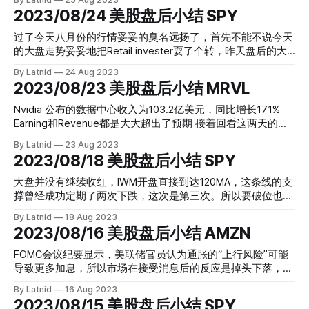
入看跌仓位：(当天JNJ在172附近，我买入的是165Put， 到期
2023/08/24 美股盘后小结 SPY
日期9月8日，也是参考了FLowmaster的仓位，因为他们的
DTE是28) 数据一：https://www.fomostop.com/shu-ju-wa-
过了今天八月份的行情妥妥的臭名远扬了，首先不能不说今天
jue-14/ 持续加仓的数据，在8月18日达到了惊人的120万 阶段
的大盘走势妥妥地把Retail invester耍了个转，昨天盘后的大
二：顺利进入肉区，并且接着持续观察数据，第一次发现出现
力拉升，到今天的完全跌回去，看似喜出望外所致，实则花街
By Latnid
24 Aug 2023
平仓现象，开始考虑什么时候该走的问题： 数据二：
估计策划得妥妥的了。列表哥的作业今天的震荡也大于SL，我
2023/08/23 美股盘后小结 MRVL
https://www.fomostop.com/shu-ju-wa-jue-16/ 阶段三：获
也佩服群友能够守候到最后，甚是翻倍的。而错过或者被甩出
利翻倍后继续观察，FLowmaster继续显示连续的平仓已经导
去的也一点不需要FOMO，因为这尾盘的波动，我看着好比跳
Nvidia 公布的数据中心收入为103.2亿美元，同比增长171%
致这个大仓位减仓过半，同时结合和KVUE的数据对比，发现
楼机，上上下下的波幅密集而且迅速。由群友的讨论里我看到
Earning和Revenue都是大大超出了预期 接着回看这两天的作
方向有转变看多迹象。 数据三：
他们有些人是选用了更远一点的期权来降低震动，这技能Get
业，列表哥都是在尾盘出手的中期刀，昨天的今天开奖成功，
https://www.fomostop.com/shu-ju-wa-jue-19/ 决定在这个
By Latnid
23 Aug 2023
一Get。 SPY 由0.7 到 SL 再到2.56 守纪律的没错，能够进入
今天的暂时来看由于NVDA的暴力拉升，也很收益，大概率开
2023/08/18 美股盘后小结 SPY
时间段获利离场： 数据四：https://www.fom
肉区翻倍的大力点赞。 NVDA，成也萧何败也萧何，业绩好拉
盘也是个肉区的娃，要不要抱娃回家就看大家了。同时我也注
大盘，就是自己业绩太好反而导致其余AI相关的科技股利润转
意到了MRVL的在FLowmaster也出现了对应的CALL位增量，
大盘并没有继续收红，IWM开盘直接到达120MA，这条线的支
移到NVDA身上，哪怕是特斯拉，微软，谷歌，哪一个不要花
虽然不是同一个Strike，但起码也能够成为大家参与的支持。
撑曾经成功定期了两次下跌，这次是第三次。所以要破位也要
大价钱给英伟达，今天花街的借口也不过如此~
PYPL + MRVL 明天收不收网，等FLowmaster的数据出来再决
先把多军这个要塞拿下。其余大盘还高高在上，小盘股的崛起
By Latnid
18 Aug 2023
定
对我个人来说是其余大盘数据的利空，因为如果大家都看好大
2023/08/16 美股盘后小结 AMZN
市，为什么要走去小盘股呢，DIA也是防守阵型的股票居多。
列表哥周五的玩法保持了这周的风格，都在盘整期进入，以激
FOMC会议纪要显示，美联储官员认为通胀的“上行风险”可能
进手段套利，本周全胜 SPY 由1到2.54 肉的厚度 154% 前期
导致更多加息，所以市场在接受消息后的反应是掉头下落，最
90%第一阶段后回落，第二波段154%，保绿策略让我本周不
后收了新低。列表哥的作业主要是做了一波在会议前的反弹，
By Latnid
16 Aug 2023
失，也没有去碰第二波，足矣，各位周末愉快。 最后是我们
SL的配置范围刚好在波段强支撑，在大家都等待消息的时候多
2023/08/15 美股盘后小结 SPY
的数据，盘后跟小伙伴讨论的时候留意到特斯拉的CALL/PUT