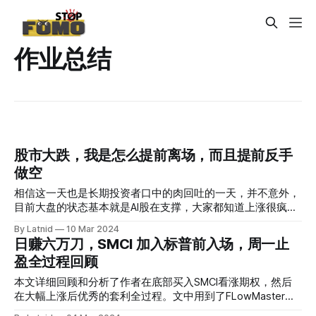
作业总结
股市大跌，我是怎么提前离场，而且提前反手
做空
相信这一天也是长期投资者口中的肉回吐的一天，并不意外，
目前大盘的状态基本就是AI股在支撑，大家都知道上涨很疯
狂，而且是越来越疯狂。恰逢黄金新高，这里首先抛出疑问，
By Latnid
10 Mar 2024
布局黄金这种避险资产的人为什么不选择暴力拉升的股票而把
日赚六万刀，SMCI 加入标普前入场，周一止
钱放到黄金。我一直对这个问题存疑，恰逢新高，而且周四盘
盈全过程回顾
后继续暴涨，我对周五早就产生了戒备心理。这也是我能够提
前逃离多仓，转手空仓的背景思维。 由我的交易记录可以看
本文详细回顾和分析了作者在底部买入SMCI看涨期权，然后
到我是在开盘就不断出手我的多头仓位的，哪怕卖飞了不少，
在大幅上涨后优秀的套利全过程。文中用到了FLowMaster和
但是我并没有继续追高回去，因为作为FOMOSTOP的一员，
技术分析。