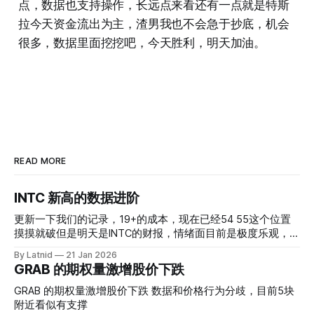
点，数据也支持操作，长远点来看还有一点就是特斯
拉今天资金流出为主，渣男我也不会急于抄底，机会
很多，数据里面挖挖吧，今天胜利，明天加油。
READ MORE
INTC 新高的数据进阶
更新一下我们的记录，19+的成本，现在已经54 55这个位置
摸摸就破但是明天是INTC的财报，情绪面目前是极度乐观，反
而应该谨慎，数据很明显偏向多头，47的put也存在，位置就
By Latnid
21 Jan 2026
是突破前的支撑CC感觉可以做，放远些, 因为18A的经验还未
GRAB 的期权量激增股价下跌
真正得到普遍大众的关注，当然财报可以继续出新消息顶一下
压力位置。 数据在70驻扎 整体呈现 47 – 60 短期位置
GRAB 的期权量激增股价下跌 数据和价格行为分歧，目前5块
附近看似有支撑