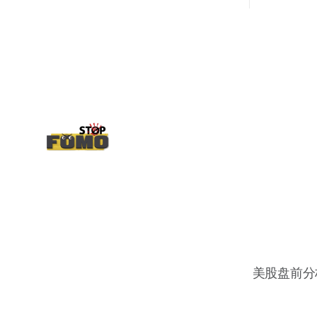
put也存在，位置就是突破前的支撑CC感
觉可以做，放远些, 因为18A的经验还未真
正得到普遍大众的关注，当然财报可以继
续出新消息顶一下压力位置。 数据在70驻
扎 整体呈现 47 – 60 短期位置
美股盘前分