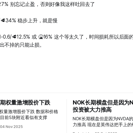
8/ 🥩27% 别忘记止盈，否则好像我这样吐回去了
0.51/🥩34% 稳步上升，就是慢
2-0.81-0.6/🥩12.5% 或 🤮16% 这个等太久了，时间损耗所
出不掉的只能止损。
 的期权量激增股价下跌
NOK长期横盘但是因为N
投资被大力推高
权量激增股价下跌 数据和价格
目前5块附近看似有支撑
NOK长期横盘但是因为NVDA
力推高 现在是英伟达把手上的钱到处游走
04 Nov 2025
操纵资本的时代