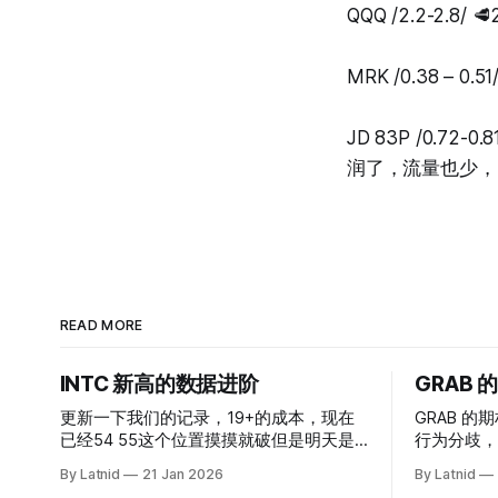
QQQ /2.2-2.
MRK /0.38 – 
JD 83P /0.7
润了，流量也少，
READ MORE
INTC 新高的数据进阶
GRAB
更新一下我们的记录，19+的成本，现在
GRAB 的期
已经54 55这个位置摸摸就破但是明天是
行为分歧，
INTC的财报，情绪面目前是极度乐观，反
By Latnid
21 Jan 2026
By Latnid
而应该谨慎，数据很明显偏向多头，47的