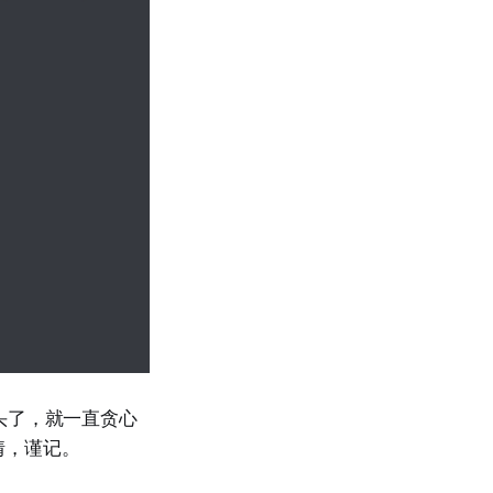
头了，就一直贪心
情，谨记。