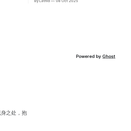
By Latnid
08 Oct 2025
Powered by
Ghost
藏身之处，抱