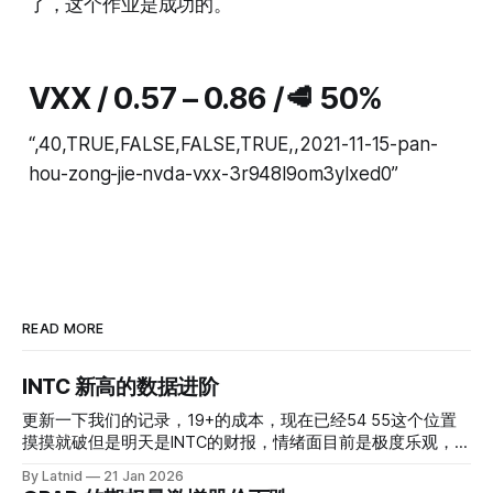
了，这个作业是成功的。
VXX / 0.57 – 0.86 /🥩 50%
“,40,TRUE,FALSE,FALSE,TRUE,,2021-11-15-pan-
hou-zong-jie-nvda-vxx-3r948l9om3ylxed0”
READ MORE
INTC 新高的数据进阶
更新一下我们的记录，19+的成本，现在已经54 55这个位置
摸摸就破但是明天是INTC的财报，情绪面目前是极度乐观，反
而应该谨慎，数据很明显偏向多头，47的put也存在，位置就
By Latnid
21 Jan 2026
是突破前的支撑CC感觉可以做，放远些, 因为18A的经验还未