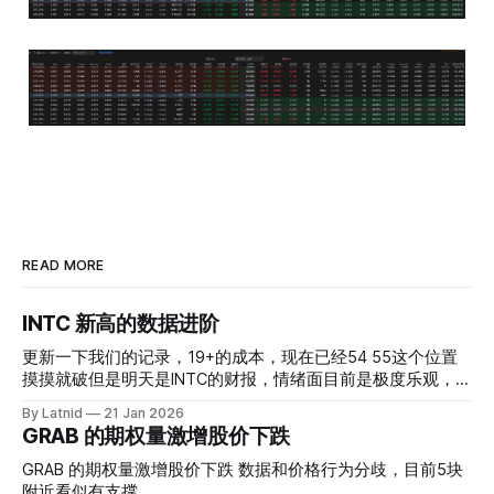
READ MORE
INTC 新高的数据进阶
更新一下我们的记录，19+的成本，现在已经54 55这个位置
摸摸就破但是明天是INTC的财报，情绪面目前是极度乐观，反
而应该谨慎，数据很明显偏向多头，47的put也存在，位置就
By Latnid
21 Jan 2026
是突破前的支撑CC感觉可以做，放远些, 因为18A的经验还未
GRAB 的期权量激增股价下跌
真正得到普遍大众的关注，当然财报可以继续出新消息顶一下
压力位置。 数据在70驻扎 整体呈现 47 – 60 短期位置
GRAB 的期权量激增股价下跌 数据和价格行为分歧，目前5块
附近看似有支撑