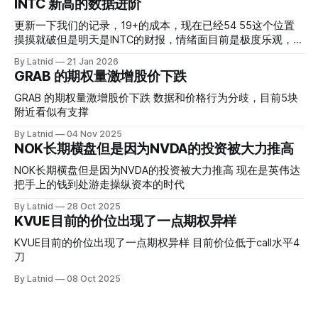
INTC 新高的数据进阶
更新一下我们的记录，19+的成本，现在已经54 55这个位置
摸摸就破但是明天是INTC的财报，情绪面目前是极度乐观，反
而应该谨慎，数据很明显偏向多头，47的put也存在，位置就
By Latnid
21 Jan 2026
是突破前的支撑CC感觉可以做，放远些, 因为18A的经验还未
GRAB 的期权量激增股价下跌
真正得到普遍大众的关注，当然财报可以继续出新消息顶一下
压力位置。 数据在70驻扎 整体呈现 47 – 60 短期位置
GRAB 的期权量激增股价下跌 数据和价格行为分歧，目前5块
附近看似有支撑
By Latnid
04 Nov 2025
NOK长期横盘但是因为NVDA的投资被大力推高
NOK长期横盘但是因为NVDA的投资被大力推高 现在是英伟达
把手上的钱到处游走操纵资本的时代
By Latnid
28 Oct 2025
KVUE目前的价位出现了一点期权异样
KVUE目前的价位出现了一点期权异样 目前价位低于call水平4
刀
By Latnid
08 Oct 2025