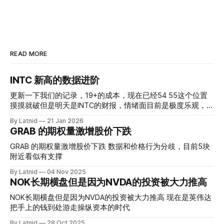
READ MORE
INTC 新高的数据进阶
更新一下我们的记录，19+的成本，现在已经54 55这个位置
摸摸就破但是明天是INTC的财报，情绪面目前是极度乐观，反
而应该谨慎，数据很明显偏向多头，47的put也存在，位置就
By Latnid
21 Jan 2026
是突破前的支撑CC感觉可以做，放远些, 因为18A的经验还未
GRAB 的期权量激增股价下跌
真正得到普遍大众的关注，当然财报可以继续出新消息顶一下
压力位置。 数据在70驻扎 整体呈现 47 – 60 短期位置
GRAB 的期权量激增股价下跌 数据和价格行为分歧，目前5块
附近看似有支撑
By Latnid
04 Nov 2025
NOK长期横盘但是因为NVDA的投资被大力推高
NOK长期横盘但是因为NVDA的投资被大力推高 现在是英伟达
把手上的钱到处游走操纵资本的时代
By Latnid
28 Oct 2025