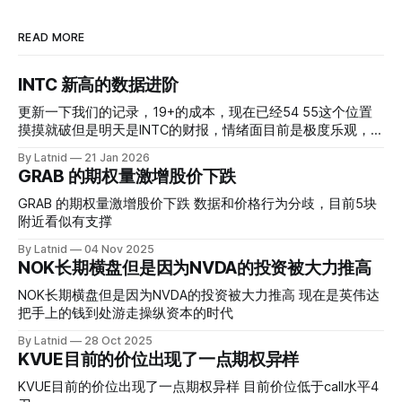
READ MORE
INTC 新高的数据进阶
更新一下我们的记录，19+的成本，现在已经54 55这个位置
摸摸就破但是明天是INTC的财报，情绪面目前是极度乐观，反
而应该谨慎，数据很明显偏向多头，47的put也存在，位置就
By Latnid
21 Jan 2026
是突破前的支撑CC感觉可以做，放远些, 因为18A的经验还未
GRAB 的期权量激增股价下跌
真正得到普遍大众的关注，当然财报可以继续出新消息顶一下
压力位置。 数据在70驻扎 整体呈现 47 – 60 短期位置
GRAB 的期权量激增股价下跌 数据和价格行为分歧，目前5块
附近看似有支撑
By Latnid
04 Nov 2025
NOK长期横盘但是因为NVDA的投资被大力推高
NOK长期横盘但是因为NVDA的投资被大力推高 现在是英伟达
把手上的钱到处游走操纵资本的时代
By Latnid
28 Oct 2025
KVUE目前的价位出现了一点期权异样
KVUE目前的价位出现了一点期权异样 目前价位低于call水平4