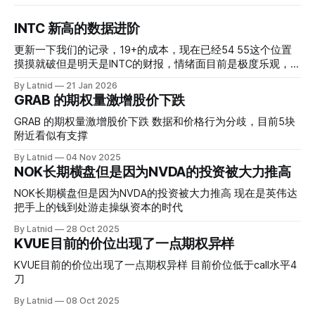
INTC 新高的数据进阶
更新一下我们的记录，19+的成本，现在已经54 55这个位置
摸摸就破但是明天是INTC的财报，情绪面目前是极度乐观，反
而应该谨慎，数据很明显偏向多头，47的put也存在，位置就
By Latnid
21 Jan 2026
是突破前的支撑CC感觉可以做，放远些, 因为18A的经验还未
GRAB 的期权量激增股价下跌
真正得到普遍大众的关注，当然财报可以继续出新消息顶一下
压力位置。 数据在70驻扎 整体呈现 47 – 60 短期位置
GRAB 的期权量激增股价下跌 数据和价格行为分歧，目前5块
附近看似有支撑
By Latnid
04 Nov 2025
NOK长期横盘但是因为NVDA的投资被大力推高
NOK长期横盘但是因为NVDA的投资被大力推高 现在是英伟达
把手上的钱到处游走操纵资本的时代
By Latnid
28 Oct 2025
KVUE目前的价位出现了一点期权异样
KVUE目前的价位出现了一点期权异样 目前价位低于call水平4
刀
By Latnid
08 Oct 2025