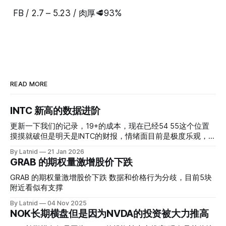
FB / 2.7 – 5.23 / 肉厚🥩93%
READ MORE
INTC 新高的数据进阶
更新一下我们的记录，19+的成本，现在已经54 55这个位置
摸摸就破但是明天是INTC的财报，情绪面目前是极度乐观，反
而应该谨慎，数据很明显偏向多头，47的put也存在，位置就
By Latnid
21 Jan 2026
是突破前的支撑CC感觉可以做，放远些, 因为18A的经验还未
GRAB 的期权量激增股价下跌
真正得到普遍大众的关注，当然财报可以继续出新消息顶一下
压力位置。 数据在70驻扎 整体呈现 47 – 60 短期位置
GRAB 的期权量激增股价下跌 数据和价格行为分歧，目前5块
附近看似有支撑
By Latnid
04 Nov 2025
NOK长期横盘但是因为NVDA的投资被大力推高