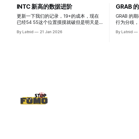
INTC 新高的数据进阶
GRAB
更新一下我们的记录，19+的成本，现在
GRAB 的期
已经54 55这个位置摸摸就破但是明天是
行为分歧，
INTC的财报，情绪面目前是极度乐观，反
By Latnid
21 Jan 2026
By Latnid
而应该谨慎，数据很明显偏向多头，47的
put也存在，位置就是突破前的支撑CC感
觉可以做，放远些, 因为18A的经验还未真
正得到普遍大众的关注，当然财报可以继
续出新消息顶一下压力位置。 数据在70驻
扎 整体呈现 47 – 60 短期位置