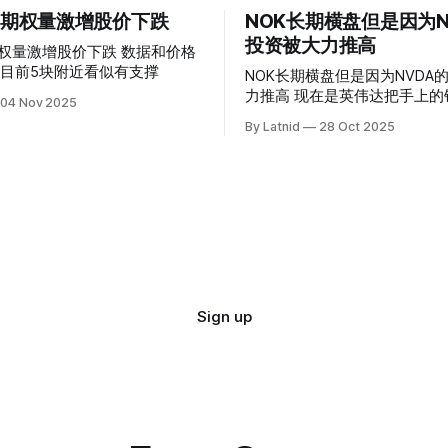
 的期权量激增股价下跌
NOK长期横盘但是因为N
投资被大力推高
权量激增股价下跌 数据和价格
目前5块附近看似有支撑
NOK长期横盘但是因为NVDA
力推高 现在是英伟达把手上的钱到处游走
04 Nov 2025
操纵资本的时代
By Latnid
28 Oct 2025
Sign up