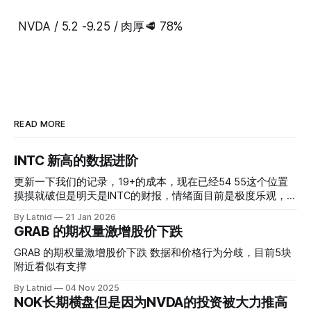
NVDA / 5.2 -9.25 / 肉厚🥩 78%
READ MORE
INTC 新高的数据进阶
更新一下我们的记录，19+的成本，现在已经54 55这个位置
摸摸就破但是明天是INTC的财报，情绪面目前是极度乐观，反
而应该谨慎，数据很明显偏向多头，47的put也存在，位置就
By Latnid
21 Jan 2026
是突破前的支撑CC感觉可以做，放远些, 因为18A的经验还未
GRAB 的期权量激增股价下跌
真正得到普遍大众的关注，当然财报可以继续出新消息顶一下
压力位置。 数据在70驻扎 整体呈现 47 – 60 短期位置
GRAB 的期权量激增股价下跌 数据和价格行为分歧，目前5块
附近看似有支撑
By Latnid
04 Nov 2025
NOK长期横盘但是因为NVDA的投资被大力推高