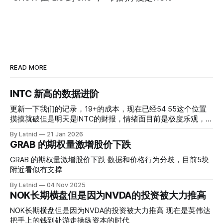
READ MORE
INTC 新高的数据进阶
更新一下我们的记录，19+的成本，现在已经54 55这个位置
摸摸就破但是明天是INTC的财报，情绪面目前是极度乐观，反
而应该谨慎，数据很明显偏向多头，47的put也存在，位置就
By Latnid
21 Jan 2026
是突破前的支撑CC感觉可以做，放远些, 因为18A的经验还未
GRAB 的期权量激增股价下跌
真正得到普遍大众的关注，当然财报可以继续出新消息顶一下
压力位置。 数据在70驻扎 整体呈现 47 – 60 短期位置
GRAB 的期权量激增股价下跌 数据和价格行为分歧，目前5块
附近看似有支撑
By Latnid
04 Nov 2025
NOK长期横盘但是因为NVDA的投资被大力推高
NOK长期横盘但是因为NVDA的投资被大力推高 现在是英伟达
把手上的钱到处游走操纵资本的时代