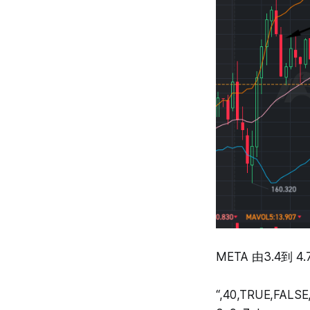
META 由3.4到 
“,40,TRUE,FALSE