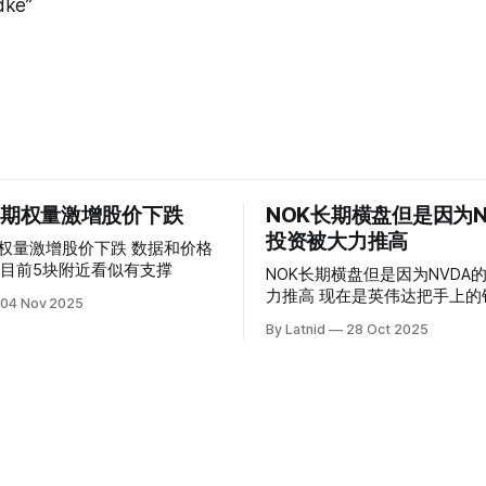
dke”
 的期权量激增股价下跌
NOK长期横盘但是因为N
投资被大力推高
权量激增股价下跌 数据和价格
目前5块附近看似有支撑
NOK长期横盘但是因为NVDA
力推高 现在是英伟达把手上的钱到处游走
04 Nov 2025
操纵资本的时代
By Latnid
28 Oct 2025