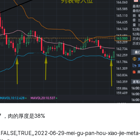
4.7 ，肉的厚度是38%
,FALSE,TRUE,,2022-06-29-mei-gu-pan-hou-xiao-jie-meta