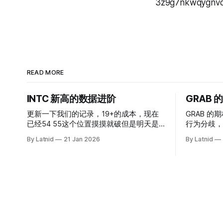
3z9g7nkwqygnv
READ MORE
INTC 新高的数据进阶
GRAB
更新一下我们的记录，19+的成本，现在
GRAB 的期
已经54 55这个位置摸摸就破但是明天是
行为分歧，
INTC的财报，情绪面目前是极度乐观，反
By Latnid
21 Jan 2026
By Latnid
而应该谨慎，数据很明显偏向多头，47的
put也存在，位置就是突破前的支撑CC感
觉可以做，放远些, 因为18A的经验还未真
正得到普遍大众的关注，当然财报可以继
续出新消息顶一下压力位置。 数据在70驻
扎 整体呈现 47 – 60 短期位置