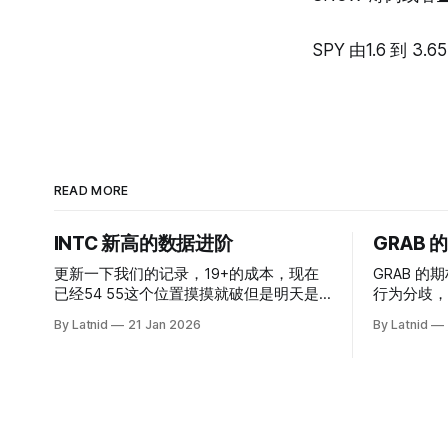
SPY 由1.6 到 3
READ MORE
INTC 新高的数据进阶
GRAB
更新一下我们的记录，19+的成本，现在
GRAB 的期
已经54 55这个位置摸摸就破但是明天是
行为分歧，
INTC的财报，情绪面目前是极度乐观，反
By Latnid
21 Jan 2026
By Latnid
而应该谨慎，数据很明显偏向多头，47的
put也存在，位置就是突破前的支撑CC感
觉可以做，放远些, 因为18A的经验还未真
正得到普遍大众的关注，当然财报可以继
续出新消息顶一下压力位置。 数据在70驻
扎 整体呈现 47 – 60 短期位置