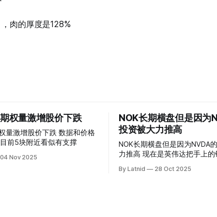
.65 ，肉的厚度是128%
 的期权量激增股价下跌
NOK长期横盘但是因为N
投资被大力推高
权量激增股价下跌 数据和价格
目前5块附近看似有支撑
NOK长期横盘但是因为NVDA
力推高 现在是英伟达把手上的钱到处游走
04 Nov 2025
操纵资本的时代
By Latnid
28 Oct 2025