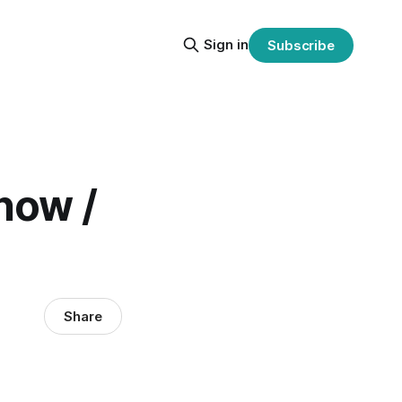
Sign in
Subscribe
ow /
Share