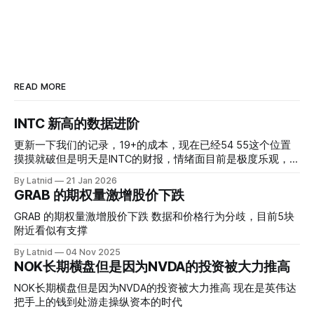
READ MORE
INTC 新高的数据进阶
更新一下我们的记录，19+的成本，现在已经54 55这个位置
摸摸就破但是明天是INTC的财报，情绪面目前是极度乐观，反
而应该谨慎，数据很明显偏向多头，47的put也存在，位置就
By Latnid
21 Jan 2026
是突破前的支撑CC感觉可以做，放远些, 因为18A的经验还未
GRAB 的期权量激增股价下跌
真正得到普遍大众的关注，当然财报可以继续出新消息顶一下
压力位置。 数据在70驻扎 整体呈现 47 – 60 短期位置
GRAB 的期权量激增股价下跌 数据和价格行为分歧，目前5块
附近看似有支撑
By Latnid
04 Nov 2025
NOK长期横盘但是因为NVDA的投资被大力推高
NOK长期横盘但是因为NVDA的投资被大力推高 现在是英伟达
把手上的钱到处游走操纵资本的时代