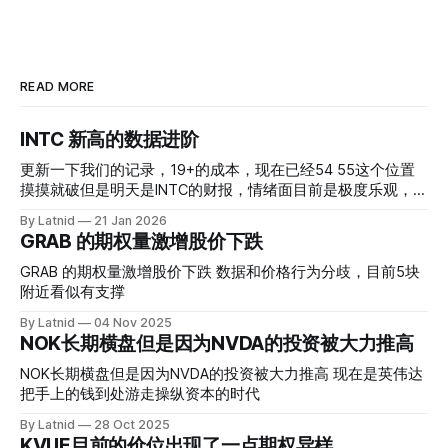
READ MORE
INTC 新高的数据进阶
更新一下我们的记录，19+的成本，现在已经54 55这个位置
摸摸就破但是明天是INTC的财报，情绪面目前是极度乐观，反
而应该谨慎，数据很明显偏向多头，47的put也存在，位置就
By Latnid
21 Jan 2026
是突破前的支撑CC感觉可以做，放远些, 因为18A的经验还未
GRAB 的期权量激增股价下跌
真正得到普遍大众的关注，当然财报可以继续出新消息顶一下
压力位置。 数据在70驻扎 整体呈现 47 – 60 短期位置
GRAB 的期权量激增股价下跌 数据和价格行为分歧，目前5块
附近看似有支撑
By Latnid
04 Nov 2025
NOK长期横盘但是因为NVDA的投资被大力推高
NOK长期横盘但是因为NVDA的投资被大力推高 现在是英伟达
把手上的钱到处游走操纵资本的时代
By Latnid
28 Oct 2025
KVUE目前的价位出现了一点期权异样