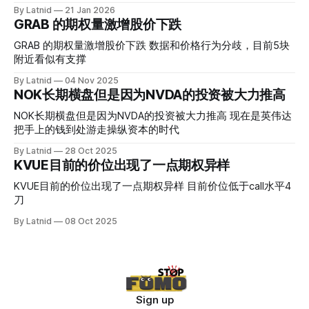
而应该谨慎，数据很明显偏向多头，47的put也存在，位置就
By Latnid
21 Jan 2026
是突破前的支撑CC感觉可以做，放远些, 因为18A的经验还未
GRAB 的期权量激增股价下跌
真正得到普遍大众的关注，当然财报可以继续出新消息顶一下
压力位置。 数据在70驻扎 整体呈现 47 – 60 短期位置
GRAB 的期权量激增股价下跌 数据和价格行为分歧，目前5块
附近看似有支撑
By Latnid
04 Nov 2025
NOK长期横盘但是因为NVDA的投资被大力推高
NOK长期横盘但是因为NVDA的投资被大力推高 现在是英伟达
把手上的钱到处游走操纵资本的时代
By Latnid
28 Oct 2025
KVUE目前的价位出现了一点期权异样
KVUE目前的价位出现了一点期权异样 目前价位低于call水平4
刀
By Latnid
08 Oct 2025
Sign up