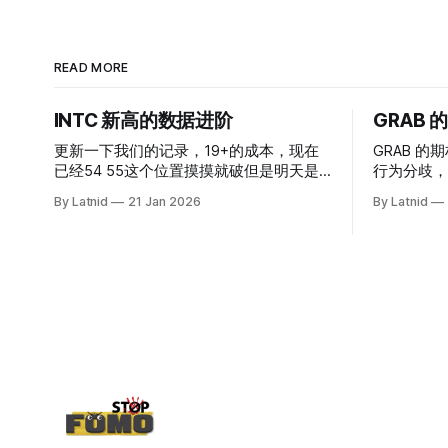
READ MORE
INTC 新高的数据进阶
GRAB
更新一下我们的记录，19+的成本，现在
GRAB 的期
已经54 55这个位置摸摸就破但是明天是
行为分歧，
INTC的财报，情绪面目前是极度乐观，反
By Latnid
21 Jan 2026
By Latnid
而应该谨慎，数据很明显偏向多头，47的
put也存在，位置就是突破前的支撑CC感
觉可以做，放远些, 因为18A的经验还未真
正得到普遍大众的关注，当然财报可以继
续出新消息顶一下压力位置。 数据在70驻
扎 整体呈现 47 – 60 短期位置