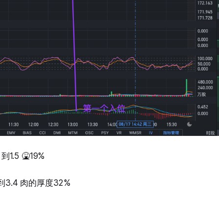
到1.5 🤮19%
到3.4 肉的厚度32%