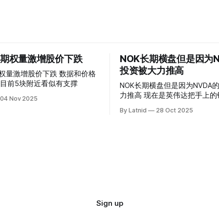
 的期权量激增股价下跌
NOK长期横盘但是因为N
投资被大力推高
权量激增股价下跌 数据和价格
目前5块附近看似有支撑
NOK长期横盘但是因为NVDA
力推高 现在是英伟达把手上的钱到处游走
04 Nov 2025
操纵资本的时代
By Latnid
28 Oct 2025
Sign up