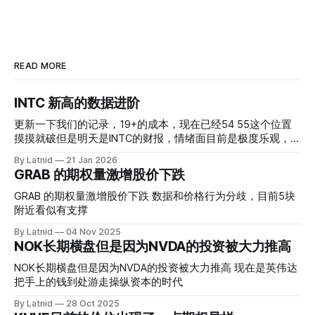
READ MORE
INTC 新高的数据进阶
更新一下我们的记录，19+的成本，现在已经54 55这个位置
摸摸就破但是明天是INTC的财报，情绪面目前是极度乐观，反
而应该谨慎，数据很明显偏向多头，47的put也存在，位置就
By Latnid
21 Jan 2026
是突破前的支撑CC感觉可以做，放远些, 因为18A的经验还未
GRAB 的期权量激增股价下跌
真正得到普遍大众的关注，当然财报可以继续出新消息顶一下
压力位置。 数据在70驻扎 整体呈现 47 – 60 短期位置
GRAB 的期权量激增股价下跌 数据和价格行为分歧，目前5块
附近看似有支撑
By Latnid
04 Nov 2025
NOK长期横盘但是因为NVDA的投资被大力推高
NOK长期横盘但是因为NVDA的投资被大力推高 现在是英伟达
把手上的钱到处游走操纵资本的时代
By Latnid
28 Oct 2025