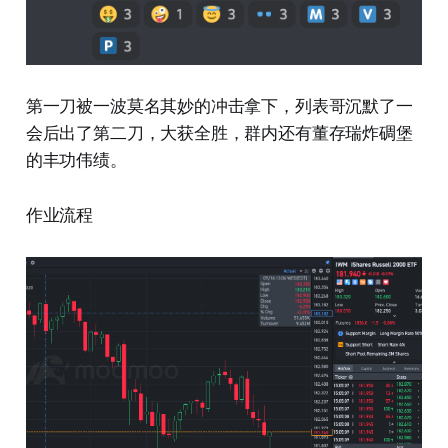
第一刀被一波莫名其妙的冲击拿下，列表哥沉默了一
会后出了第二刀，大获全胜，群内还有董存瑞炸碉堡
的丰功伟绩。
作业流程