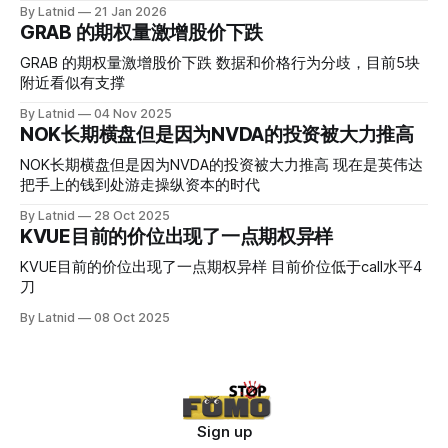
而应该谨慎，数据很明显偏向多头，47的put也存在，位置就
By Latnid
21 Jan 2026
是突破前的支撑CC感觉可以做，放远些, 因为18A的经验还未
GRAB 的期权量激增股价下跌
真正得到普遍大众的关注，当然财报可以继续出新消息顶一下
压力位置。 数据在70驻扎 整体呈现 47 – 60 短期位置
GRAB 的期权量激增股价下跌 数据和价格行为分歧，目前5块
附近看似有支撑
By Latnid
04 Nov 2025
NOK长期横盘但是因为NVDA的投资被大力推高
NOK长期横盘但是因为NVDA的投资被大力推高 现在是英伟达
把手上的钱到处游走操纵资本的时代
By Latnid
28 Oct 2025
KVUE目前的价位出现了一点期权异样
KVUE目前的价位出现了一点期权异样 目前价位低于call水平4
刀
By Latnid
08 Oct 2025
Sign up