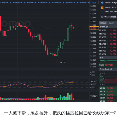
，一大波下滑，尾盘拉升，把跌的幅度拉回去给长线玩家一