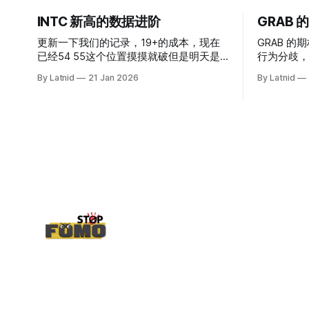
INTC 新高的数据进阶
GRAB
更新一下我们的记录，19+的成本，现在
GRAB 的期
已经54 55这个位置摸摸就破但是明天是
行为分歧，
INTC的财报，情绪面目前是极度乐观，反
By Latnid
21 Jan 2026
By Latnid
而应该谨慎，数据很明显偏向多头，47的
put也存在，位置就是突破前的支撑CC感
觉可以做，放远些, 因为18A的经验还未真
正得到普遍大众的关注，当然财报可以继
续出新消息顶一下压力位置。 数据在70驻
扎 整体呈现 47 – 60 短期位置