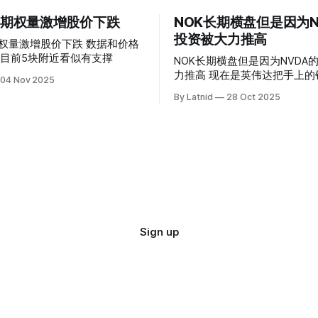
 的期权量激增股价下跌
NOK长期横盘但是因为N
投资被大力推高
权量激增股价下跌 数据和价格
目前5块附近看似有支撑
NOK长期横盘但是因为NVDA
力推高 现在是英伟达把手上的钱到处游走
04 Nov 2025
操纵资本的时代
By Latnid
28 Oct 2025
Sign up