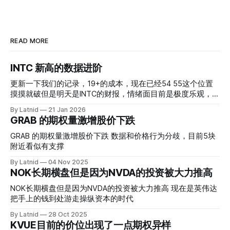
READ MORE
INTC 新高的数据进阶
更新一下我们的记录，19+的成本，现在已经54 55这个位置
摸摸就破但是明天是INTC的财报，情绪面目前是极度乐观，反
而应该谨慎，数据很明显偏向多头，47的put也存在，位置就
By Latnid
21 Jan 2026
是突破前的支撑CC感觉可以做，放远些, 因为18A的经验还未
GRAB 的期权量激增股价下跌
真正得到普遍大众的关注，当然财报可以继续出新消息顶一下
压力位置。 数据在70驻扎 整体呈现 47 – 60 短期位置
GRAB 的期权量激增股价下跌 数据和价格行为分歧，目前5块
附近看似有支撑
By Latnid
04 Nov 2025
NOK长期横盘但是因为NVDA的投资被大力推高
NOK长期横盘但是因为NVDA的投资被大力推高 现在是英伟达
把手上的钱到处游走操纵资本的时代
By Latnid
28 Oct 2025
KVUE目前的价位出现了一点期权异样