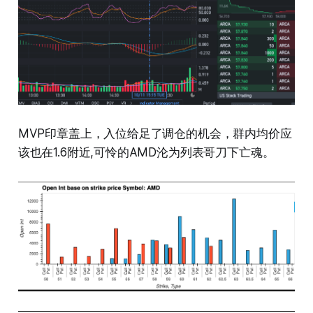
MVP印章盖上，入位给足了调仓的机会，群内均价应
该也在1.6附近,可怜的AMD沦为列表哥刀下亡魂。