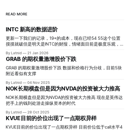
READ MORE
INTC 新高的数据进阶
更新一下我们的记录，19+的成本，现在已经54 55这个位置
摸摸就破但是明天是INTC的财报，情绪面目前是极度乐观，反
而应该谨慎，数据很明显偏向多头，47的put也存在，位置就
By Latnid
21 Jan 2026
是突破前的支撑CC感觉可以做，放远些, 因为18A的经验还未
GRAB 的期权量激增股价下跌
真正得到普遍大众的关注，当然财报可以继续出新消息顶一下
压力位置。 数据在70驻扎 整体呈现 47 – 60 短期位置
GRAB 的期权量激增股价下跌 数据和价格行为分歧，目前5块
附近看似有支撑
By Latnid
04 Nov 2025
NOK长期横盘但是因为NVDA的投资被大力推高
NOK长期横盘但是因为NVDA的投资被大力推高 现在是英伟达
把手上的钱到处游走操纵资本的时代
By Latnid
28 Oct 2025
KVUE目前的价位出现了一点期权异样
KVUE目前的价位出现了一点期权异样 目前价位低于call水平4