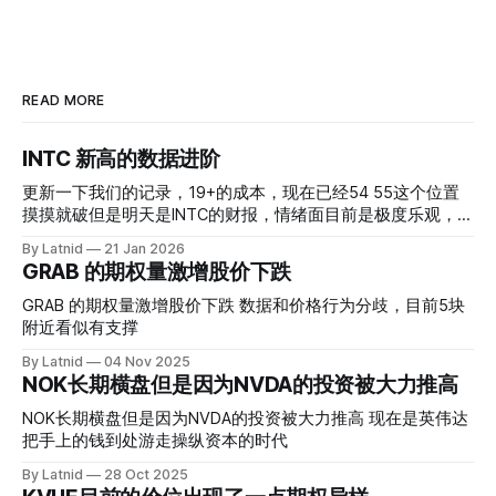
READ MORE
INTC 新高的数据进阶
更新一下我们的记录，19+的成本，现在已经54 55这个位置
摸摸就破但是明天是INTC的财报，情绪面目前是极度乐观，反
而应该谨慎，数据很明显偏向多头，47的put也存在，位置就
By Latnid
21 Jan 2026
是突破前的支撑CC感觉可以做，放远些, 因为18A的经验还未
GRAB 的期权量激增股价下跌
真正得到普遍大众的关注，当然财报可以继续出新消息顶一下
压力位置。 数据在70驻扎 整体呈现 47 – 60 短期位置
GRAB 的期权量激增股价下跌 数据和价格行为分歧，目前5块
附近看似有支撑
By Latnid
04 Nov 2025
NOK长期横盘但是因为NVDA的投资被大力推高
NOK长期横盘但是因为NVDA的投资被大力推高 现在是英伟达
把手上的钱到处游走操纵资本的时代
By Latnid
28 Oct 2025