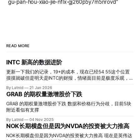
gu-pan-hou-xiao-jie-nflx-gj260p5y7m5nrovd”
READ MORE
INTC 新高的数据进阶
更新一下我们的记录，19+的成本，现在已经54 55这个位置
摸摸就破但是明天是INTC的财报，情绪面目前是极度乐观，反
而应该谨慎，数据很明显偏向多头，47的put也存在，位置就
By Latnid
21 Jan 2026
是突破前的支撑CC感觉可以做，放远些, 因为18A的经验还未
GRAB 的期权量激增股价下跌
真正得到普遍大众的关注，当然财报可以继续出新消息顶一下
压力位置。 数据在70驻扎 整体呈现 47 – 60 短期位置
GRAB 的期权量激增股价下跌 数据和价格行为分歧，目前5块
附近看似有支撑
By Latnid
04 Nov 2025
NOK长期横盘但是因为NVDA的投资被大力推高
NOK长期横盘但是因为NVDA的投资被大力推高 现在是英伟达