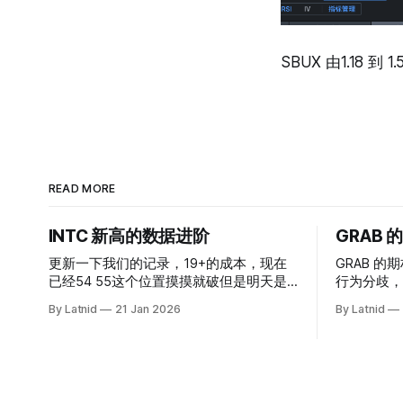
SBUX 由1.18 到 
READ MORE
INTC 新高的数据进阶
GRAB
更新一下我们的记录，19+的成本，现在
GRAB 的期
已经54 55这个位置摸摸就破但是明天是
行为分歧，
INTC的财报，情绪面目前是极度乐观，反
By Latnid
21 Jan 2026
By Latnid
而应该谨慎，数据很明显偏向多头，47的
put也存在，位置就是突破前的支撑CC感
觉可以做，放远些, 因为18A的经验还未真
正得到普遍大众的关注，当然财报可以继
续出新消息顶一下压力位置。 数据在70驻