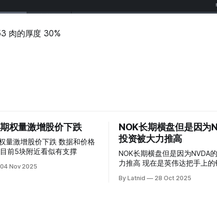
1.53 肉的厚度 30%
 的期权量激增股价下跌
NOK长期横盘但是因为N
投资被大力推高
权量激增股价下跌 数据和价格
目前5块附近看似有支撑
NOK长期横盘但是因为NVDA
力推高 现在是英伟达把手上的钱到处游走
04 Nov 2025
操纵资本的时代
By Latnid
28 Oct 2025