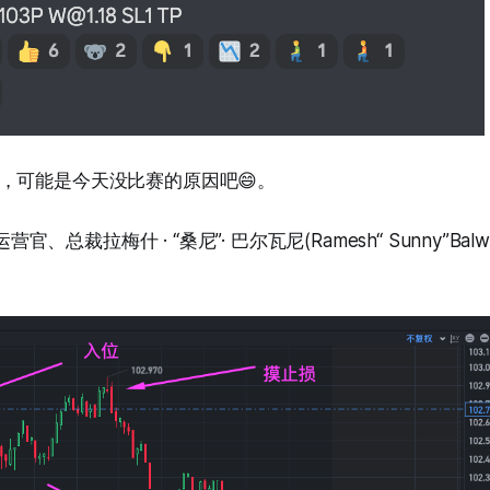
，可能是今天没比赛的原因吧😄。
运营官、总裁拉梅什 · “桑尼”· 巴尔瓦尼(Ramesh“ Sunny”Ba