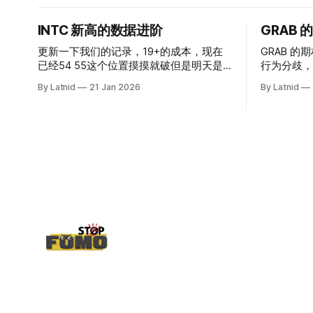
INTC 新高的数据进阶
GRAB
更新一下我们的记录，19+的成本，现在
GRAB 的期
已经54 55这个位置摸摸就破但是明天是
行为分歧，
INTC的财报，情绪面目前是极度乐观，反
By Latnid
21 Jan 2026
By Latnid
而应该谨慎，数据很明显偏向多头，47的
put也存在，位置就是突破前的支撑CC感
觉可以做，放远些, 因为18A的经验还未真
正得到普遍大众的关注，当然财报可以继
续出新消息顶一下压力位置。 数据在70驻
扎 整体呈现 47 – 60 短期位置