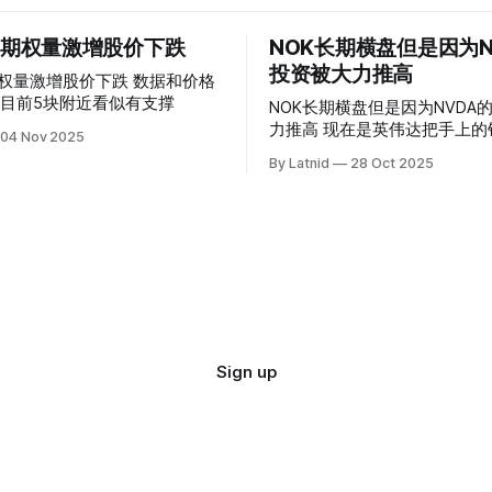
 的期权量激增股价下跌
NOK长期横盘但是因为N
投资被大力推高
权量激增股价下跌 数据和价格
目前5块附近看似有支撑
NOK长期横盘但是因为NVDA
力推高 现在是英伟达把手上的钱到处游走
04 Nov 2025
操纵资本的时代
By Latnid
28 Oct 2025
Sign up