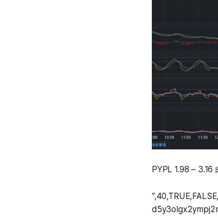
PYPL 1.98 – 
“,40,TRUE,FALSE
d5y3olgx2ympj2r