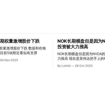
 的期权量激增股价下跌
NOK长期横盘但是因为N
投资被大力推高
权量激增股价下跌 数据和价格
目前5块附近看似有支撑
NOK长期横盘但是因为NVDA
力推高 现在是英伟达把手上的钱到处游走
04 Nov 2025
操纵资本的时代
By Latnid
28 Oct 2025