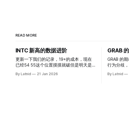
READ MORE
INTC 新高的数据进阶
GRAB
更新一下我们的记录，19+的成本，现在
GRAB 的期
已经54 55这个位置摸摸就破但是明天是
行为分歧，
INTC的财报，情绪面目前是极度乐观，反
By Latnid
21 Jan 2026
By Latnid
而应该谨慎，数据很明显偏向多头，47的
put也存在，位置就是突破前的支撑CC感
觉可以做，放远些, 因为18A的经验还未真
正得到普遍大众的关注，当然财报可以继
续出新消息顶一下压力位置。 数据在70驻
扎 整体呈现 47 – 60 短期位置