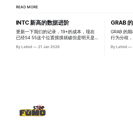
READ MORE
INTC 新高的数据进阶
GRAB
更新一下我们的记录，19+的成本，现在
GRAB 的期
已经54 55这个位置摸摸就破但是明天是
行为分歧，
INTC的财报，情绪面目前是极度乐观，反
By Latnid
21 Jan 2026
By Latnid
而应该谨慎，数据很明显偏向多头，47的
put也存在，位置就是突破前的支撑CC感
觉可以做，放远些, 因为18A的经验还未真
正得到普遍大众的关注，当然财报可以继
续出新消息顶一下压力位置。 数据在70驻
扎 整体呈现 47 – 60 短期位置