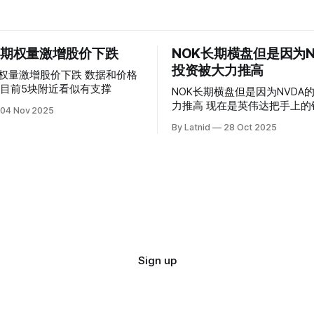
 的期权量激增股价下跌
NOK长期横盘但是因为N
投资被大力推高
权量激增股价下跌 数据和价格
目前5块附近看似有支撑
NOK长期横盘但是因为NVDA
力推高 现在是英伟达把手上的钱到处游走
04 Nov 2025
操纵资本的时代
By Latnid
28 Oct 2025
Sign up