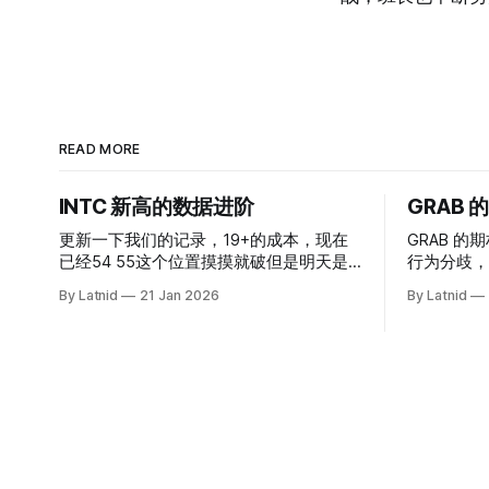
READ MORE
INTC 新高的数据进阶
GRAB
更新一下我们的记录，19+的成本，现在
GRAB 的期
已经54 55这个位置摸摸就破但是明天是
行为分歧，
INTC的财报，情绪面目前是极度乐观，反
By Latnid
21 Jan 2026
By Latnid
而应该谨慎，数据很明显偏向多头，47的
put也存在，位置就是突破前的支撑CC感
觉可以做，放远些, 因为18A的经验还未真
正得到普遍大众的关注，当然财报可以继
续出新消息顶一下压力位置。 数据在70驻
扎 整体呈现 47 – 60 短期位置