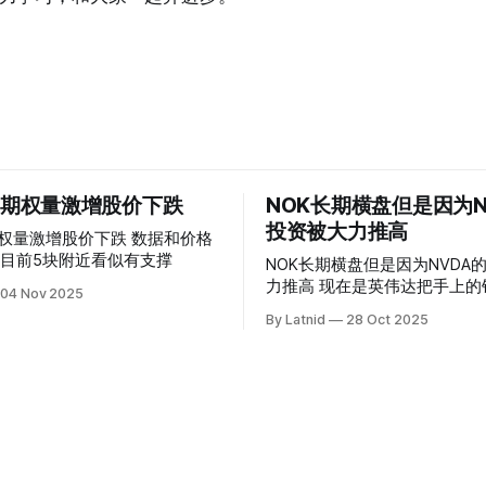
 的期权量激增股价下跌
NOK长期横盘但是因为N
投资被大力推高
权量激增股价下跌 数据和价格
目前5块附近看似有支撑
NOK长期横盘但是因为NVDA
力推高 现在是英伟达把手上的钱到处游走
04 Nov 2025
操纵资本的时代
By Latnid
28 Oct 2025