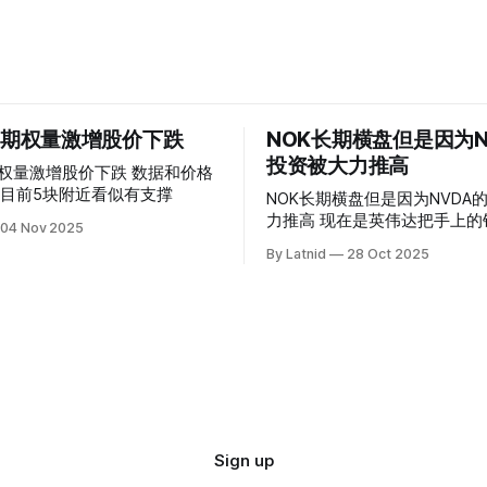
 的期权量激增股价下跌
NOK长期横盘但是因为N
投资被大力推高
权量激增股价下跌 数据和价格
目前5块附近看似有支撑
NOK长期横盘但是因为NVDA
力推高 现在是英伟达把手上的钱到处游走
04 Nov 2025
操纵资本的时代
By Latnid
28 Oct 2025
Sign up