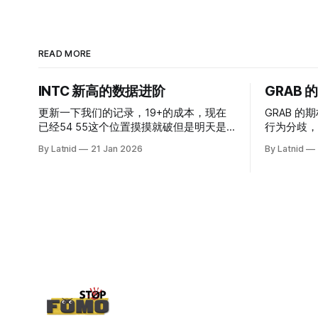
READ MORE
INTC 新高的数据进阶
GRAB
更新一下我们的记录，19+的成本，现在
GRAB 的期
已经54 55这个位置摸摸就破但是明天是
行为分歧，
INTC的财报，情绪面目前是极度乐观，反
By Latnid
21 Jan 2026
By Latnid
而应该谨慎，数据很明显偏向多头，47的
put也存在，位置就是突破前的支撑CC感
觉可以做，放远些, 因为18A的经验还未真
正得到普遍大众的关注，当然财报可以继
续出新消息顶一下压力位置。 数据在70驻
扎 整体呈现 47 – 60 短期位置