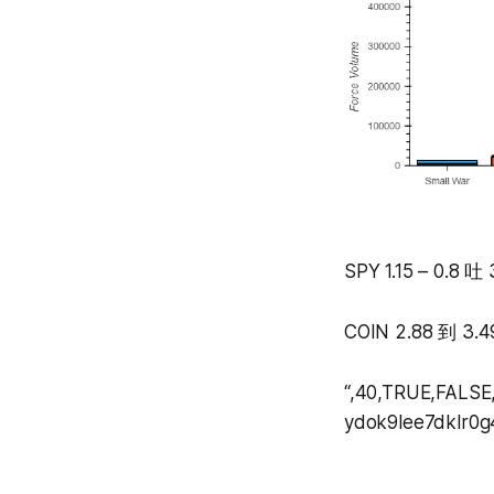
SPY 1.15 – 0.8 吐
COIN 2.88 
“,40,TRUE,FALSE,
ydok9lee7dklr0g