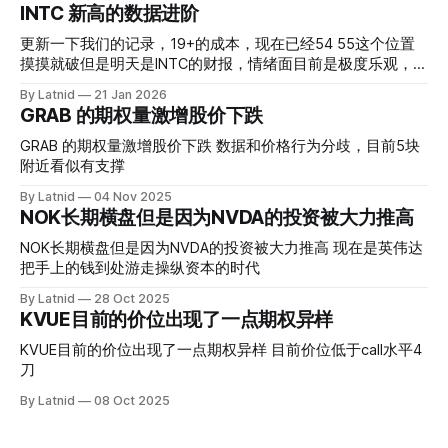
INTC 新高的数据进阶
更新一下我们的记录，19+的成本，现在已经54 55这个位置
摸摸就破但是明天是INTC的财报，情绪面目前是极度乐观，反
而应该谨慎，数据很明显偏向多头，47的put也存在，位置就
By Latnid
21 Jan 2026
是突破前的支撑CC感觉可以做，放远些, 因为18A的经验还未
GRAB 的期权量激增股价下跌
真正得到普遍大众的关注，当然财报可以继续出新消息顶一下
压力位置。 数据在70驻扎 整体呈现 47 – 60 短期位置
GRAB 的期权量激增股价下跌 数据和价格行为分歧，目前5块
附近看似有支撑
By Latnid
04 Nov 2025
NOK长期横盘但是因为NVDA的投资被大力推高
NOK长期横盘但是因为NVDA的投资被大力推高 现在是英伟达
把手上的钱到处游走操纵资本的时代
By Latnid
28 Oct 2025
KVUE目前的价位出现了一点期权异样
KVUE目前的价位出现了一点期权异样 目前价位低于call水平4
刀
By Latnid
08 Oct 2025