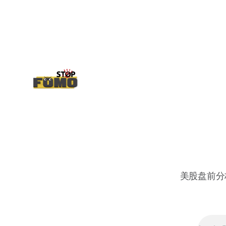
正得到普遍大众的关注，当然财报可以继
续出新消息顶一下压力位置。 数据在70驻
扎 整体呈现 47 – 60 短期位置
美股盘前分