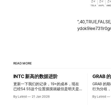
“,40,TRUE,FALSE
ydok9lee731lr0g
READ MORE
INTC 新高的数据进阶
GRAB
更新一下我们的记录，19+的成本，现在
GRAB 的期
已经54 55这个位置摸摸就破但是明天是
行为分歧，
INTC的财报，情绪面目前是极度乐观，反
By Latnid
21 Jan 2026
By Latnid
而应该谨慎，数据很明显偏向多头，47的
put也存在，位置就是突破前的支撑CC感
觉可以做，放远些, 因为18A的经验还未真