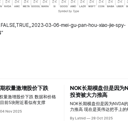
,FALSE,TRUE,,2023-03-06-mei-gu-pan-hou-xiao-jie-spy-
4”
 的期权量激增股价下跌
NOK长期横盘但是因为N
投资被大力推高
权量激增股价下跌 数据和价格
目前5块附近看似有支撑
NOK长期横盘但是因为NVDA
力推高 现在是英伟达把手上的钱到处游走
04 Nov 2025
操纵资本的时代
By Latnid
28 Oct 2025