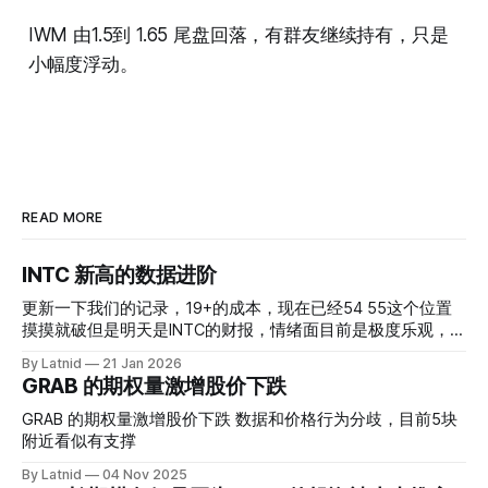
IWM 由1.5到 1.65 尾盘回落，有群友继续持有，只是
小幅度浮动。
READ MORE
INTC 新高的数据进阶
更新一下我们的记录，19+的成本，现在已经54 55这个位置
摸摸就破但是明天是INTC的财报，情绪面目前是极度乐观，反
而应该谨慎，数据很明显偏向多头，47的put也存在，位置就
By Latnid
21 Jan 2026
是突破前的支撑CC感觉可以做，放远些, 因为18A的经验还未
GRAB 的期权量激增股价下跌
真正得到普遍大众的关注，当然财报可以继续出新消息顶一下
压力位置。 数据在70驻扎 整体呈现 47 – 60 短期位置
GRAB 的期权量激增股价下跌 数据和价格行为分歧，目前5块
附近看似有支撑
By Latnid
04 Nov 2025