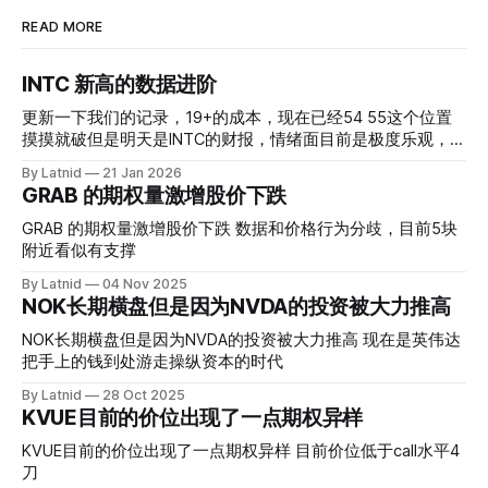
READ MORE
INTC 新高的数据进阶
更新一下我们的记录，19+的成本，现在已经54 55这个位置
摸摸就破但是明天是INTC的财报，情绪面目前是极度乐观，反
而应该谨慎，数据很明显偏向多头，47的put也存在，位置就
By Latnid
21 Jan 2026
是突破前的支撑CC感觉可以做，放远些, 因为18A的经验还未
GRAB 的期权量激增股价下跌
真正得到普遍大众的关注，当然财报可以继续出新消息顶一下
压力位置。 数据在70驻扎 整体呈现 47 – 60 短期位置
GRAB 的期权量激增股价下跌 数据和价格行为分歧，目前5块
附近看似有支撑
By Latnid
04 Nov 2025
NOK长期横盘但是因为NVDA的投资被大力推高
NOK长期横盘但是因为NVDA的投资被大力推高 现在是英伟达
把手上的钱到处游走操纵资本的时代
By Latnid
28 Oct 2025
KVUE目前的价位出现了一点期权异样
KVUE目前的价位出现了一点期权异样 目前价位低于call水平4
刀