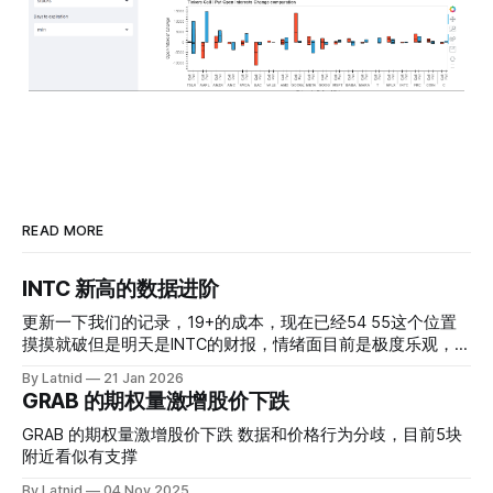
READ MORE
INTC 新高的数据进阶
更新一下我们的记录，19+的成本，现在已经54 55这个位置
摸摸就破但是明天是INTC的财报，情绪面目前是极度乐观，反
而应该谨慎，数据很明显偏向多头，47的put也存在，位置就
By Latnid
21 Jan 2026
是突破前的支撑CC感觉可以做，放远些, 因为18A的经验还未
GRAB 的期权量激增股价下跌
真正得到普遍大众的关注，当然财报可以继续出新消息顶一下
压力位置。 数据在70驻扎 整体呈现 47 – 60 短期位置
GRAB 的期权量激增股价下跌 数据和价格行为分歧，目前5块
附近看似有支撑
By Latnid
04 Nov 2025