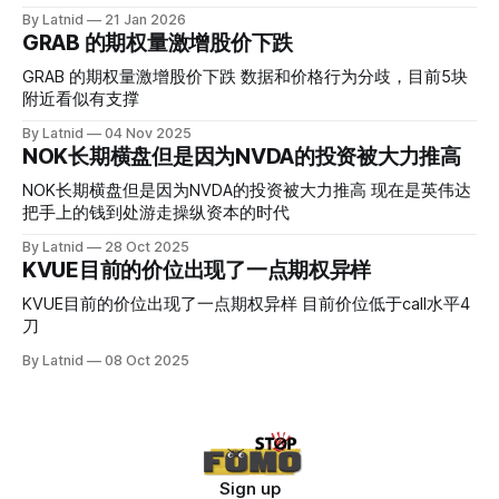
而应该谨慎，数据很明显偏向多头，47的put也存在，位置就
By Latnid
21 Jan 2026
是突破前的支撑CC感觉可以做，放远些, 因为18A的经验还未
GRAB 的期权量激增股价下跌
真正得到普遍大众的关注，当然财报可以继续出新消息顶一下
压力位置。 数据在70驻扎 整体呈现 47 – 60 短期位置
GRAB 的期权量激增股价下跌 数据和价格行为分歧，目前5块
附近看似有支撑
By Latnid
04 Nov 2025
NOK长期横盘但是因为NVDA的投资被大力推高
NOK长期横盘但是因为NVDA的投资被大力推高 现在是英伟达
把手上的钱到处游走操纵资本的时代
By Latnid
28 Oct 2025
KVUE目前的价位出现了一点期权异样
KVUE目前的价位出现了一点期权异样 目前价位低于call水平4
刀
By Latnid
08 Oct 2025
Sign up