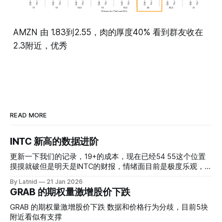
AMZN 由 1.83到2.55，肉的厚度40% 看到群友收在
2.3附近，优秀
READ MORE
INTC 新高的数据进阶
更新一下我们的记录，19+的成本，现在已经54 55这个位置
摸摸就破但是明天是INTC的财报，情绪面目前是极度乐观，反
而应该谨慎，数据很明显偏向多头，47的put也存在，位置就
By Latnid
21 Jan 2026
是突破前的支撑CC感觉可以做，放远些, 因为18A的经验还未
GRAB 的期权量激增股价下跌
真正得到普遍大众的关注，当然财报可以继续出新消息顶一下
压力位置。 数据在70驻扎 整体呈现 47 – 60 短期位置
GRAB 的期权量激增股价下跌 数据和价格行为分歧，目前5块
附近看似有支撑