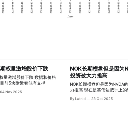
 的期权量激增股价下跌
NOK长期横盘但是因为N
投资被大力推高
权量激增股价下跌 数据和价格
目前5块附近看似有支撑
NOK长期横盘但是因为NVDA
力推高 现在是英伟达把手上的钱到处游走
04 Nov 2025
操纵资本的时代
By Latnid
28 Oct 2025