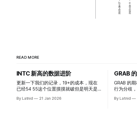
READ MORE
INTC 新高的数据进阶
GRAB
更新一下我们的记录，19+的成本，现在
GRAB 的期
已经54 55这个位置摸摸就破但是明天是
行为分歧，
INTC的财报，情绪面目前是极度乐观，反
By Latnid
21 Jan 2026
By Latnid
而应该谨慎，数据很明显偏向多头，47的
put也存在，位置就是突破前的支撑CC感
觉可以做，放远些, 因为18A的经验还未真
正得到普遍大众的关注，当然财报可以继
续出新消息顶一下压力位置。 数据在70驻
扎 整体呈现 47 – 60 短期位置